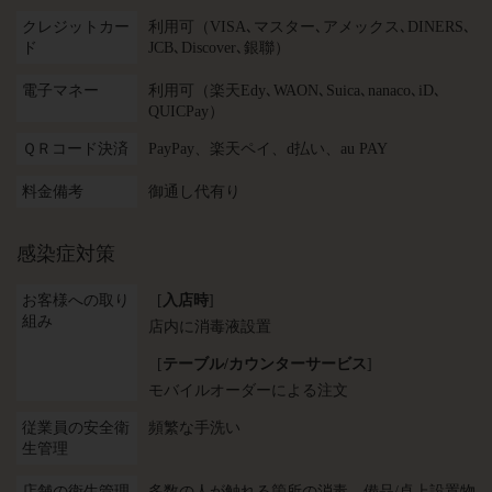
クレジットカー
利用可（VISA､マスター､アメックス､DINERS､
ド
JCB､Discover､銀聯）
電子マネー
利用可（楽天Edy､WAON､Suica､nanaco､iD､
QUICPay）
ＱＲコード決済
PayPay、楽天ペイ、d払い、au PAY
料金備考
御通し代有り
感染症対策
お客様への取り
[
入店時
]
組み
店内に消毒液設置
[
テーブル/カウンターサービス
]
モバイルオーダーによる注文
従業員の安全衛
頻繁な手洗い
生管理
店舗の衛生管理
多数の人が触れる箇所の消毒
備品/卓上設置物