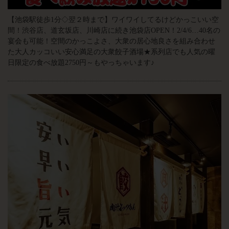
【池袋駅徒歩1分◇翌２時まで】ワイワイしてるけどかっこいい空
間！渋谷店、道玄坂店、川崎店に続き池袋店OPEN！2/4/6…40名の
宴会も可能！空間のかっこよさ、大衆の居心地良さを組み合わせ
た大人カッコいい安心満足の大衆餃子酒場★系列店でも人気の曜
日限定の食べ放題2750円～もやっちゃいます♪