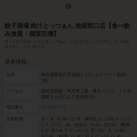
餃子酒場 肉汁とっつぁん 池袋西口店【食べ飲
み放題・個室完備】
ぎょうざさかば にくじるとっつぁん いけぶくろにしぐちてん たべのみ
ほうだい こしつかんび
基本情報
住所
東京都豊島区西池袋１-13-1 タグリート池袋2・
3階
アクセス
西武池袋線，東武東上線，東京メトロ，ＪＲ池
袋駅６ａ出口より徒歩約1分
電話番号
03-5962-0151
営業時間
月～木: 16:00～23:30 （料理L.O. 23:00 ドリンク
L.O. 23:15） 金、祝前日: 16:00～翌2:00 （料理
L.O. 翌1:30 ドリンクL.O. 翌1:30） 土: 14:00～
翌2:00 （料理L.O. 翌1:30 ドリンクL.O. 翌