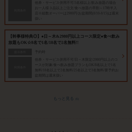
他券・サービス併用不可/3名様以上/飲み放題の場合
お一人様３品以上ご注文/食べ放題の早割～17時半入
利用条件
店※組数オーバーは2980円/お盆期間(8/10-8/15)は週末
扱い
【幹事様特典◎】●日～木&2980円以上コース限定●食べ飲み
放題もOK☆8名で1名/18名で2名無料!!
予約時
提示条件
他券・サービス併用不可/日～木限定/2980円以上のコ
ースが対象/食べ飲み放題プランもOK/8名以上で1名
利用条件
無料/18名以上で2名無料/25名以上で3名無料/要予約お
盆期間は週末扱い
もっと見る
(6)