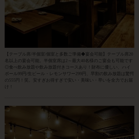
【テーブル席/半個室/個室と多数ご準備◆宴会可能】テーブル席20
名以上の宴会可能。半個室席は2～最大40名様のご宴会も可能です
◎食べ飲み放題や飲み放題付きコースあり！財布に優しい、ハイ
ボール99円/生ビール・レモンサワー299円、早割の飲み放題は驚愕
の555円！笑。安すぎお得すぎで安い・美味い・早いを全力でお届
け！