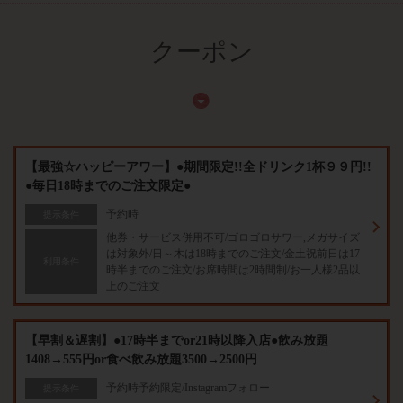
クーポン
【最強☆ハッピーアワー】●期間限定!!全ドリンク1杯９９円!!
●毎日18時までのご注文限定●
予約時
提示条件
他券・サービス併用不可/ゴロゴロサワー,メガサイズ
は対象外/日～木は18時までのご注文/金土祝前日は17
利用条件
時半までのご注文/お席時間は2時間制/お一人様2品以
上のご注文
【早割＆遅割】●17時半までor21時以降入店●飲み放題
1408→555円or食べ飲み放題3500→2500円
予約時予約限定/Instagramフォロー
提示条件