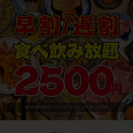
食べ飲み放題2500円～◎ハイボール99円～の安い旨い大人酒場