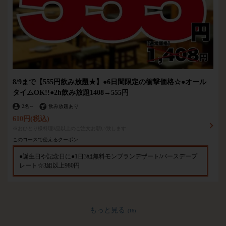
8/9まで【555円飲み放題★】●6日間限定の衝撃価格☆●オール
タイムOK!!●2h飲み放題1408→555円
2名
～
飲み放題あり
610円
(税込)
※おひとり様料理3品以上のご注文お願い致します
このコースで使えるクーポン
●誕生日や記念日に●1日3組無料モンブランデザート/バースデープ
レート☆3組以上980円
もっと見る
(16)