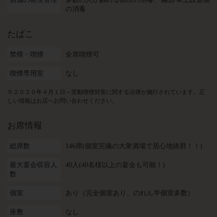
の消毒
たばこ
禁煙・喫煙
全席喫煙可
喫煙専用室
なし
※２０２０年４月１日～受動喫煙対策に関する法律が施行されています。正
しい情報はお店へお問い合わせください。
お席情報
総席数
146席(個室完備の大衆酒場で居心地抜群！！)
最大宴会収容人
40人(40名様以上の宴会も可能！)
数
個室
あり（完全個室あり、のれん半個室多数）
座敷
なし