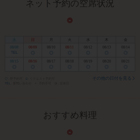
ネット予約の空席状況
土
日
月
火
水
木
金
08/08
08/09
08/10
08/11
08/12
08/13
08/14
TEL
◎
◎
◎
◎
◎
◎
08/15
08/16
08/17
08/18
08/19
08/20
08/21
◎
◎
◎
◎
◎
◎
◎
その他の日付を見る
◎
即予約可
□
リクエスト予約可
TEL
要問い合わせ
×
予約不可
休
定休日
おすすめ料理