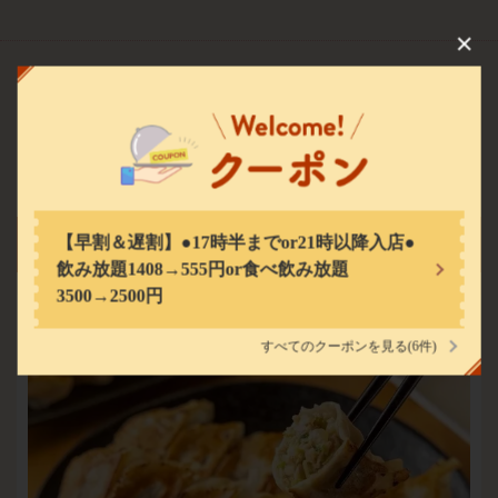
この店舗情報をシェアする
料理
餃子酒場 肉汁とっつぁん 池袋西口店【食べ飲み放題・個室
完備】
東京都豊島区西池袋１-13-1 タグリート池袋2・3階
https://tottsuanikebukuro.owst.jp/
お店情報をコピー
◆ 餃子 ◆
【早割＆遅割】●17時半までor21時以降入店●
飲み放題1408→555円or食べ飲み放題
3500→2500円
すべてのクーポンを見る
(6件)
閉じる