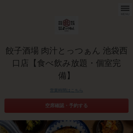
MENU
餃子酒場 肉汁とっつぁん 池袋西
口店【食べ飲み放題・個室完
備】
営業時間はこちら
空席確認・予約する