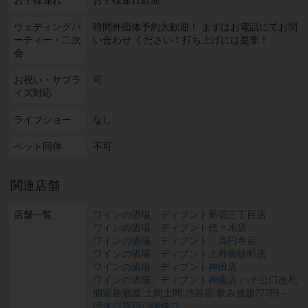
お子様連れ
お子様連れ歓迎
ウェディングパ
時間外団体予約大歓迎！ まずはお電話にてお問
ーティー・二次
い合わせ ください！打ち上げには是非！
会
お祝い・サプラ
可
イズ対応
ライブショー
なし
ペット同伴
不可
関連店舗
店舗一覧
ワインの酒場。ディプント新宿三丁目店
ワインの酒場。ディプント代々木店
ワインの酒場。ディプント 高円寺店
ワインの酒場。ディプント上野御徒町店
ワインの酒場。ディプント神田店
ワインの酒場。ディプント神南店 ハチ公口改札
個室居酒屋 土間土間 渋谷店 飲み放題777円～
団体◎貸切◎喫煙◎