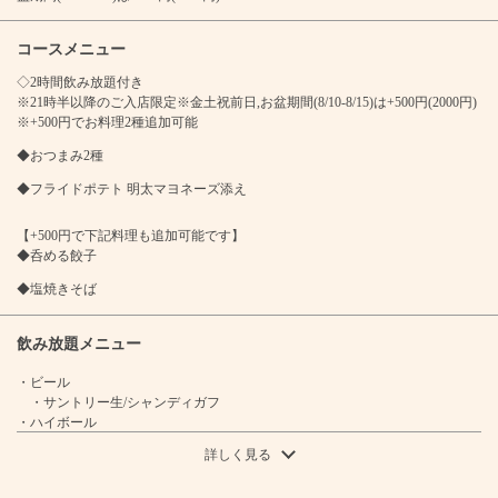
コースメニュー
◇2時間飲み放題付き
※21時半以降のご入店限定※金土祝前日,お盆期間(8/10-8/15)は+500円(2000円)
※+500円でお料理2種追加可能
◆おつまみ2種
◆フライドポテト 明太マヨネーズ添え
【+500円で下記料理も追加可能です】
◆呑める餃子
◆塩焼きそば
飲み放題メニュー
この店舗情報をシェアする
・ビール
・サントリー生/シャンディガフ
・ハイボール
●2次会コース●【21時半以降の入店限定】2時間飲放付◇全2
・サントリーハイボール/コークハイボール/ジンジャーハイボール/レモンハ
品2000→1500円◇フライドポテト等... | 餃子酒場 肉汁とっ
詳しく見る
イボール/カルピスハイボール/ゆずハイボール/イチゴハイボール/パインハイ
つぁん 池袋西口店【食べ飲み放題・個室完備】
ボール/マンゴーハイボール/ライムハイボール