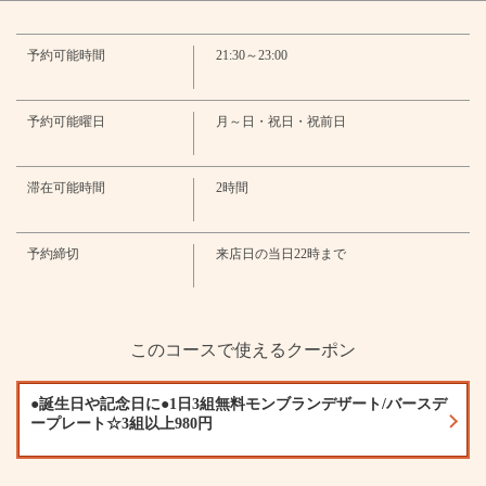
東京都豊島区西池袋１-13-1 タグリート池袋2・3階
・サワー
・プレーンサワー/ライムサワー/カルピスサワー/ゆずサワー/イチゴサワー/
https://tottsuanikebukuro.owst.jp/courses/189280525
パインサワー/マンゴーサワー
予約可能時間
21:30～23:00
・オリジナルサワー
お店情報をコピー
・レモンサワー/梅しそレモンサワー/初恋レモンサワー
・焼酎
・わんこ（麦）ロック・ソーダ・水割り・ウーロン割・緑茶割/なんこ
予約可能曜日
月～日・祝日・祝前日
（芋）ロック・ソーダ・水割り・ウーロン割・緑茶割
・ジャスミン焼酎
・茉莉花（ロック・ソーダ・水割り・ウーロン割）
滞在可能時間
2時間
・翠
・翠ジンソーダ/翠ジンコーラ/翠ジンジンジャー/翠ジンウーロン
閉じる
・梅酒
予約締切
来店日の当日22時まで
・ロック・ソーダ・水割り・ジンジャー割
・ワイン・ワインカクテル
・赤ワイン/白ワイン/赤玉パンチ
・ソフトドリンク
・ウーロン茶/コーラ/ジンジャーエール/オレンジ/カルピス/カルピスソーダ/
このコースで使えるクーポン
ラムネ/ジャスミン茶
・▼プレミアム飲み放題(プラス料金)
・▼プレミアム飲み放題(プラス料金)
●誕生日や記念日に●1日3組無料モンブランデザート/バースデ
・オリジナルハイボール
ープレート☆3組以上980円
・レモネードハイボール/ミントハイボール/ベリーハイボール/シトラスジン
ジャーハイボール
・オリジナルレモンサワー