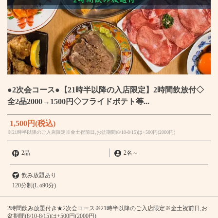
●2次会コース●【21時半以降の入店限定】2時間飲放付◇
全2品2000→1500円◇フライドポテト等...
1,500円
(税込)
※21時半以降のご入店限定※金土祝前日,お盆期間(8/10-8/15)は+500円(2000円)
2品
2名
～
飲み放題あり
120分制(L.o90分)
2時間飲み放題付き★2次会コース※21時半以降のご入店限定※金土祝前日,お
盆期間(8/10-8/15)は+500円(2000円)