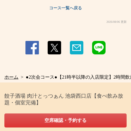
・最強レモンサワー/ミント香るレモンサワー/ゆず蜂蜜レモンサワー/アール
グレイレモンサワー/梅しそレモンサワー/黒レモンサワー/南国レモンサワー
コース一覧へ戻る
（パイン）/初恋レモンサワー（いちご）/青春レモンサワー（ラムネ）/瀬戸内
レモンサワー
2026/08/06 更新
・ワインカクテル
・自家製サングリア/キティ/オペレーター/カリモーチョ/キール
・カクテル
・カシスオレンジ/カシスウーロン/ピーチソーダ/ピーチウーロン/ファジー
ネーブル/大葉モヒート
ホーム
●2次会コース●【21時半以降の入店限定】2時間飲放付
餃子酒場 肉汁とっつぁん 池袋西口店【食べ飲み放
題・個室完備】
空席確認・予約する