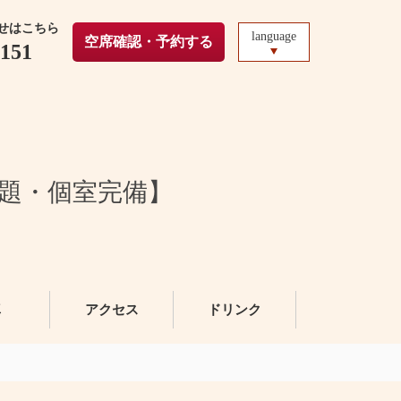
せはこちら
language
空席確認・予約する
0151
放題・個室完備】
真
アクセス
ドリンク