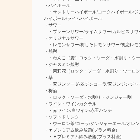
・ハイボール
・サントリーハイボール/コークハイボール/ジン
ハイボール/ライムハイボール
・サワー
・プレーンサワー/ライムサワー/カルピスサワー
・オリジナルサワー
・レモンサワー/梅しそレモンサワー/初恋レモ
・焼酎
・わんこ（麦）ロック・ソーダ・水割り・ウー
・ジャスミン焼酎
・茉莉花（ロック・ソーダ・水割り・ウーロン
・翠
・翠ジンソーダ/翠ジンコーラ/翠ジンジンジャ
・梅酒
・ロック・ソーダ・水割り・ジンジャー割
・ワイン・ワインカクテル
・赤ワイン/白ワイン/赤玉パンチ
・ソフトドリンク
・ウーロン茶/コーラ/ジンジャーエール/オレン
・▼プレミアム飲み放題(プラス料金)
・▼プレミアム飲み放題(プラス料金)