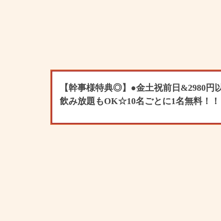
【幹事様特典◎】●金土祝前日&2980円
飲み放題もOK☆10名ごとに1名無料！！