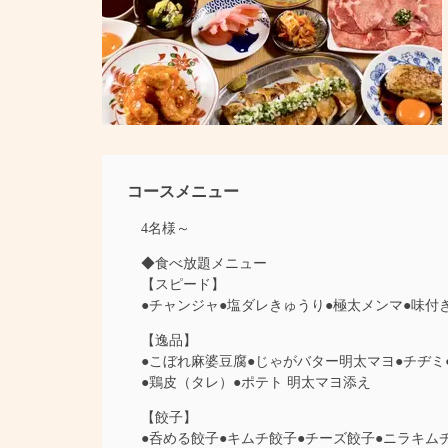
コースメニュー
4名様～
◆食べ放題メニュー
【スピード】
●チャンジャ●塩ダレきゅうり●極太メンマ●味付
【逸品】
●こぼれ麻婆豆腐●じゃがバター明太マヨ●チヂミ
●鶏皮（タレ）●ポテト 明太マヨ添え
【餃子】
●呑める餃子●キムチ餃子●チーズ餃子●ニラキム