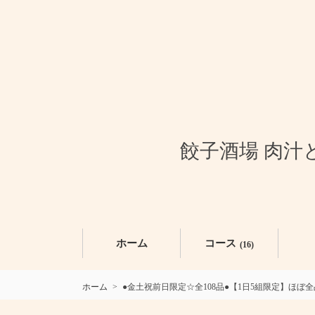
餃子酒場 肉汁
ホーム
コース
(16)
ホーム
●金土祝前日限定☆全108品●【1日5組限定】ほぼ全