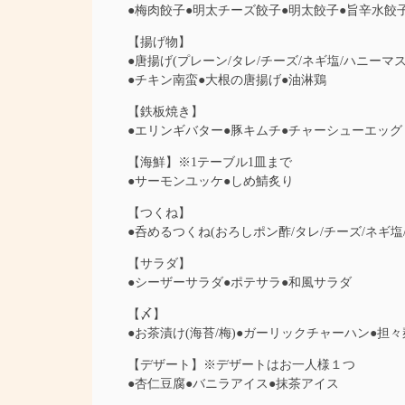
●梅肉餃子●明太チーズ餃子●明太餃子●旨辛水餃
【揚げ物】
●唐揚げ(プレーン/タレ/チーズ/ネギ塩/ハニーマ
●チキン南蛮●大根の唐揚げ●油淋鶏
【鉄板焼き】
●エリンギバター●豚キムチ●チャーシューエッグ
【海鮮】※1テーブル1皿まで
●サーモンユッケ●しめ鯖炙り
【つくね】
●呑めるつくね(おろしポン酢/タレ/チーズ/ネギ塩/
【サラダ】
●シーザーサラダ●ポテサラ●和風サラダ
【〆】
●お茶漬け(海苔/梅)●ガーリックチャーハン●担
【デザート】※デザートはお一人様１つ
●杏仁豆腐●バニラアイス●抹茶アイス