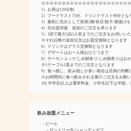
※※※※※※※※※※※※※※※※※※※※※
1）お席は120分制
2）フードラスト75分、ドリンクラスト90分とな
3）最初に先出として前菜2種/枝豆/餃子/唐揚げ
4）先出提供後、追加のご注文を承ります
5）1回で最大5品2人前までのご注文をお伺いい
※それ以降の追加注文はお皿交換制となります
6）ドリンクはグラス交換制となります
7）デザートはお一人様おひとつまで
8）サーモンユッケ/しめ鯖炙り/しめ鯖炙りはお
※1テーブル1皿までのご注文となります
9）食べ残し、飲み残しが多い場合は店側の判断に
※お時間内に食べ飲みされる量のご注文をお願
10) 中学生以上は通常料金、小学生以下は半額
飲み放題メニュー
・ビール
・サントリー生/シャンディガフ