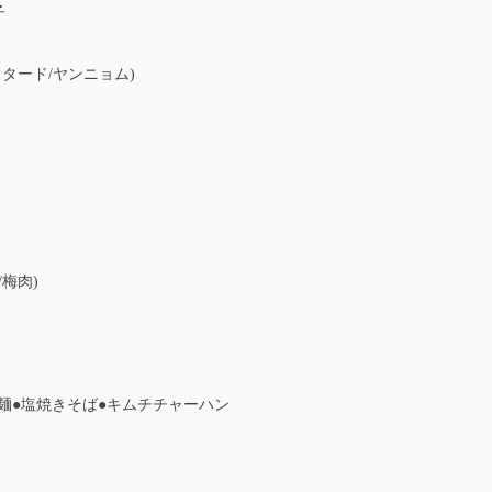
子
スタード/ヤンニョム)
梅肉)
々麺●塩焼きそば●キムチチャーハン