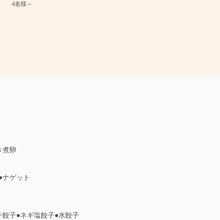
4名様～
き煮卵
●ナゲット
チ餃子●ネギ塩餃子●水餃子