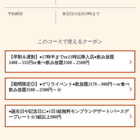
・翠ジンソーダ/翠ジンコーラ/翠ジンジンジャー/翠ジンウーロン
・梅酒
予約締切
来店日の当日18時まで
・ロック・ソーダ・水割り・ジンジャー割
・ワイン・ワインカクテル
・赤ワイン/白ワイン/赤玉パンチ
・ソフトドリンク
・ウーロン茶/コーラ/ジンジャーエール/オレンジ/カルピス/カルピスソーダ/
このコースで使えるクーポン
ラムネ/ジャスミン茶
・▼プレミアム飲み放題(プラス料金)
・▼プレミアム飲み放題(プラス料金)
【早割＆遅割】●17時半までor21時以降入店●飲み放題
・オリジナルハイボール
1408→555円or食べ飲み放題3500→2500円
・レモネードハイボール/ミントハイボール/ベリーハイボール/シトラスジン
ジャーハイボール
・オリジナルレモンサワー
・最強レモンサワー/ミント香るレモンサワー/ゆず蜂蜜レモンサワー/アール
【期間限定◎】●ゲリライベント●飲放題2178→980円～or食べ
グレイレモンサワー/梅しそレモンサワー/黒レモンサワー/南国レモンサワー
飲み放題3500→2500円～☆
（パイン）/初恋レモンサワー（いちご）/青春レモンサワー（ラムネ）/瀬戸内
レモンサワー
・ワインカクテル
・キティ/オペレーター/カリモーチョ/キール
●誕生日や記念日に●1日3組無料モンブランデザート/バースデ
・カクテル
ープレート☆3組以上980円
・カシスオレンジ/カシスウーロン/ピーチソーダ/ピーチウーロン/ファジー
ネーブル/大葉モヒート