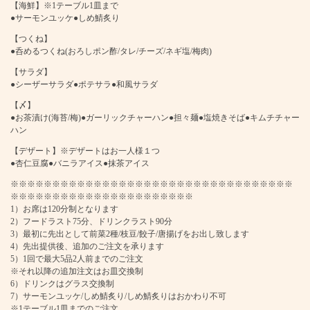
【海鮮】※1テーブル1皿まで
●サーモンユッケ●しめ鯖炙り
【つくね】
●呑めるつくね(おろしポン酢/タレ/チーズ/ネギ塩/梅肉)
【サラダ】
●シーザーサラダ●ポテサラ●和風サラダ
【〆】
●お茶漬け(海苔/梅)●ガーリックチャーハン●担々麺●塩焼きそば●キムチチャー
ハン
【デザート】※デザートはお一人様１つ
●杏仁豆腐●バニラアイス●抹茶アイス
※※※※※※※※※※※※※※※※※※※※※※※※※※※※※※※※※※
※※※※※※※※※※※※※※※※※※※※※※
この店舗情報をシェアする
1）お席は120分制となります
2）フードラスト75分、ドリンクラスト90分
【超得!!2500円食べ飲み★全108品】早割17時半迄☆遅割21
3）最初に先出として前菜2種/枝豆/餃子/唐揚げをお出し致します
4）先出提供後、追加のご注文を承ります
時以降の入店●食べ飲放題3500→2500円 | 餃子酒場 肉汁とっ
5）1回で最大5品2人前までのご注文
つぁん 池袋西口店【食べ飲み放題・個室完備】
※それ以降の追加注文はお皿交換制
東京都豊島区西池袋１-13-1 タグリート池袋2・3階
6）ドリンクはグラス交換制
https://tottsuanikebukuro.owst.jp/courses/195362716
7）サーモンユッケ/しめ鯖炙り/しめ鯖炙りはおかわり不可
※1テーブル1皿までのご注文