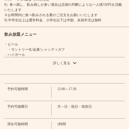
8）食べ残し、飲み残しが多い場合は店側の判断によりお一人様550円を頂戴
お店情報をコピー
いたします
※お時間内に食べ飲みされる量のご注文をお願いいたします
9) 中学生以上は通常料金、小学生以下は半額、未就学児は無料
飲み放題メニュー
・ビール
閉じる
・サントリー生/金麦/シャンディガフ
・ハイボール
・サントリーハイボール/コークハイボール/ジンジャーハイボール/最強レモ
詳しく見る
ンハイボール/カルピスハイボール/ゆずハイボール/イチゴハイボール/パイン
ハイボール/マンゴーハイボール/ライムハイボール
・サワー
・プレーンサワー/ライムサワー/カルピスサワー/ゆずサワー/イチゴサワー/
パインサワー/マンゴーサワー
予約可能時間
12:00～17:30
・オリジナルサワー
・最強レモンサワー/梅しそレモンサワー/初恋レモンサワー
・焼酎
・わんこ（麦）ロック・ソーダ・水割り・ウーロン割/なんこ（芋）ロッ
予約可能曜日
月～日・祝日・祝前日
ク・ソーダ・水割り・ウーロン割
・ジャスミン焼酎
・茉莉花（ロック・ソーダ・水割り・ウーロン割・ジャスミン茶割）
滞在可能時間
2時間
・翠