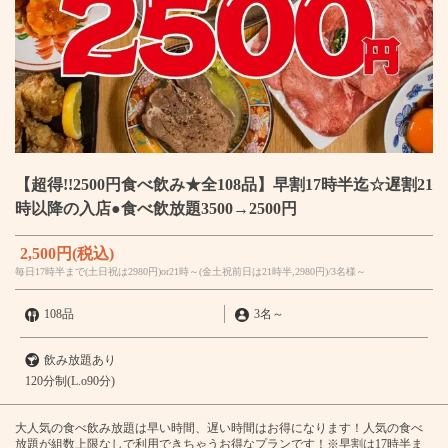
【超得!!2500円食べ飲み★全108品】早割17時半迄☆遅割21
時以降の入店●食べ飲放題3500→2500円
2,500円
(税込)
毎日17時半まで(土日祝は2980円)or21時～(金土祝前日は21時半,2980円)/3名様～
108品
3名
～
飲み放題あり
120分制(L.o90分)
大人気の食べ飲み放題は早い時間、遅い時間はお得になります！人気の食べ
放題が組数上限なしで利用できちゃうお得なプランです！※早割は17時半ま