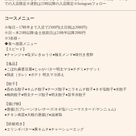
での入店限定※遅割は21時以降の入店限定※Instagramフォロー
コースメニュー
※毎日～17時半まで入店で2500円(土日祝は2980円)
※日～木21時以降/金土祝前日は21時半以降2980円
※3名様～
◆食べ放題メニュー
【スピード】
●チャンジャ●塩ダレきゅうり●極太メンマ●味付き煮卵
【逸品】
●こぼれ麻婆豆腐●じゃがバター明太マヨ●チヂミ●ナゲット
●鶏皮（タレ）●ポテト 明太マヨ添え
【餃子】
●呑める餃子●キムチ餃子●チーズ餃子●ニラキムチ餃子●ネギ塩餃子●水餃子
●梅肉餃子●明太チーズ餃子●明太餃子●旨辛水餃子
【揚げ物】
●唐揚げ(プレーン/タレ/チーズ/ネギ塩/ハニーマスタード/ヤンニョム)
●チキン南蛮●大根の唐揚げ●油淋鶏
【鉄板焼き】
●エリンギバター●豚キムチ●チャーシューエッグ