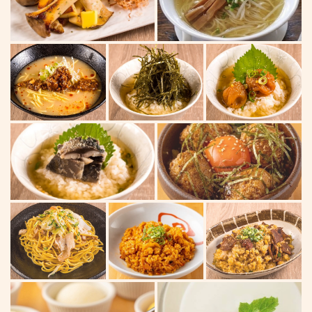
照片 | 餃子酒場 肉汁とっつぁん 池袋西口店【食べ飲み放
題・個室完備】
東京都豊島区西池袋１-13-1 タグリート池袋2・3階
https://tottsuanikebukuro.owst.jp/gallery
お店情報をコピー
閉じる