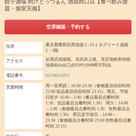
餃子酒場 肉汁とっつぁん 池袋西口店【食べ飲み放
題・個室完備】
空席確認・予約する
東京都豊島区西池袋１-13-1 タグリート池袋
住所
2・3階
从西武池袋线、东武东上线、东京地铁和JR线
アクセス
池袋站6a出口步行约1分钟即可到达。
電話番号
03-5962-0151
周一至周四：16:00-23:30（食物最后供应时间
営業時間
23:00 饮品最后供应时间 23:15） 周五、节假
日前夕 16:00～2:00（餐点最后点餐时间
1:30、饮品最后点餐时间 1:30） 周六：14:00
～2:00（食物最后点餐时间 1:30、饮料最后点
餐时间 1:30） 周日及节假日：14:00～
23:30（食物最后点餐时间 23:00 饮料最后点餐
时间 23:15）