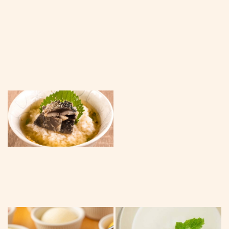
PHOTO | 餃子酒場 肉汁とっつぁん 池袋西口店【食べ飲み
放題・個室完備】
東京都豊島区西池袋１-13-1 タグリート池袋2・3階
https://tottsuanikebukuro.owst.jp/gallery
お店情報をコピー
閉じる